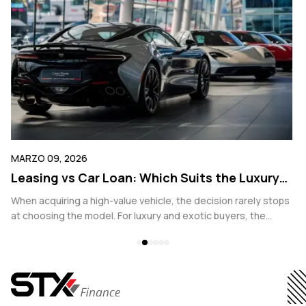
MARZO 09, 2026
FE
g
Leasing vs Car Loan: Which Suits the Luxury
R
Buyer Better?
V
s
When acquiring a high-value vehicle, the decision rarely stops
Fo
at choosing the model. For luxury and exotic buyers, the
be
financing structure plays an equally critical role. Whether
co
considering a Ferrari, Porsche, Bentley, or other prestige
we
vehicle, the comparison often comes down to a traditional car
pr
loan versus financial leasing.
in
ve