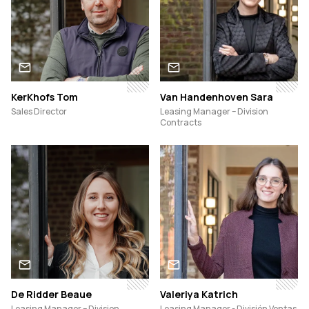
KerKhofs Tom
Van Handenhoven Sara
Sales Director
Leasing Manager – Division
Contracts
De Ridder Beaue
Valeriya Katrich
Leasing Manager – Division
Leasing Manager - División Ventas