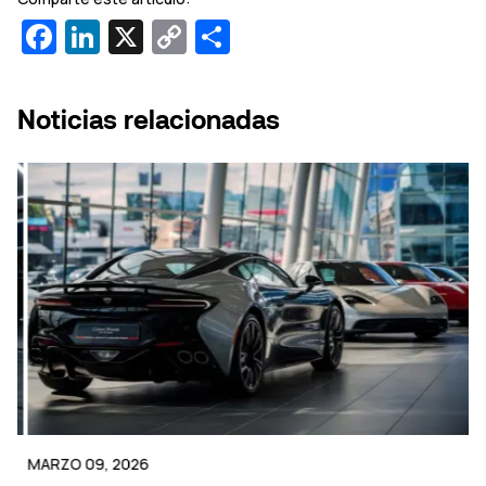
Facebook
LinkedIn
X
Copy
Compartir
Link
Noticias relacionadas
MARZO 09, 2026
FE