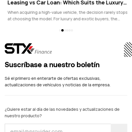
g
Leasing vs Car Loan: Which Suits the Luxury
R
Buyer Better?
V
s
When acquiring a high-value vehicle, the decision rarely stops
Fo
at choosing the model. For luxury and exotic buyers, the
be
financing structure plays an equally critical role. Whether
co
considering a Ferrari, Porsche, Bentley, or other prestige
we
vehicle, the comparison often comes down to a traditional car
pr
loan versus financial leasing.
in
ve
Suscríbase a nuestro boletín
Sé el primero en enterarte de ofertas exclusivas,
actualizaciones de vehículos y noticias de la empresa.
¿Quiere estar al día de las novedades y actualizaciones de
nuestro producto?