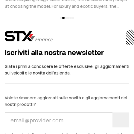
at choosing the model. For luxury and exotic buyers, the
be
financing structure plays an equally critical role. Whether
co
considering a Ferrari, Porsche, Bentley, or other prestige
we
vehicle, the comparison often comes down to a traditional car
pr
loan versus financial leasing.
in
ve
Iscriviti alla nostra newsletter
Siate i primi a conoscere le offerte esclusive, gli aggiornamenti
sui veicoli e le novità dell'azienda.
Volete rimanere aggiornati sulle novità e gli aggiornamenti dei
nostri prodotti?