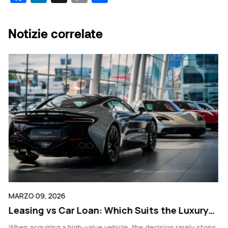
Link
Notizie correlate
MARZO 09, 2026
FE
g
Leasing vs Car Loan: Which Suits the Luxury
R
Buyer Better?
V
s
When acquiring a high-value vehicle, the decision rarely stops
Fo