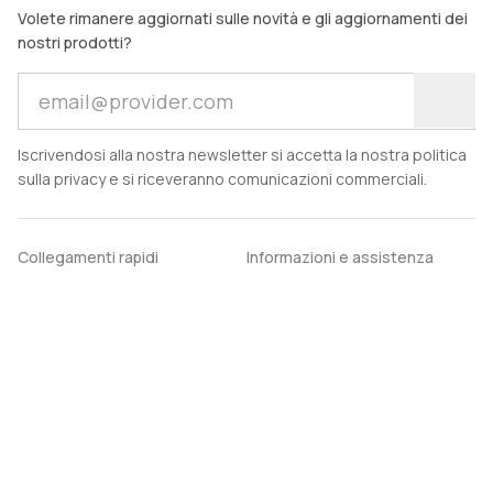
Volete rimanere aggiornati sulle novità e gli aggiornamenti dei
nostri prodotti?
Iscrivendosi alla nostra newsletter si accetta la nostra politica
sulla privacy e si riceveranno comunicazioni commerciali.
Collegamenti rapidi
Informazioni e assistenza
Casa
Domande frequenti
Le nostre filiali
Assistenza clienti
Notizie
Chi siamo
social media
Scarica la nostra app
LinkedIn
Instagram
Facebook