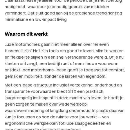
Daarnaast lease je alleen voor de periode dat je het voertuig
nodig hebt, waardoor je onnodig gebruik van middelen
vermindert. Dat sluit goed aan bij de groeiende trend richting
minimalisme en low-impact living.
Waarom dit werkt
Luxe motorhomes gaan niet meer alleen over “er even
tussenuit zijn”. Het zijn tools om goed te leven, slim te werken
en flexibel te blijven in een snel veranderende wereld. Of je nu
klanten ontvangt, een bedrijf runt of een nieuwe woonvorm
ontdekt: een motorhome-lease geeft je toegang tot comfort,
gemak en mobiliteit, zonder de lasten van eigendom.
Met een lease-structuur inclusief verzekering, onderhoud en
transparante voorwaarden biedt STX een praktisch,
laagdrempelig instappunt in deze manier van leven. Je hoeft je
geen zorgen te maken over wederverkoop,
waardevermindering of langdurig onderhoud. In plaats daarvan
kun je focussen op hoe de ruimte voor jou werkt — van
ergonomische werkplekken tot luxe slaapgedeelten en
voorzieningen die een hotel benaderen.