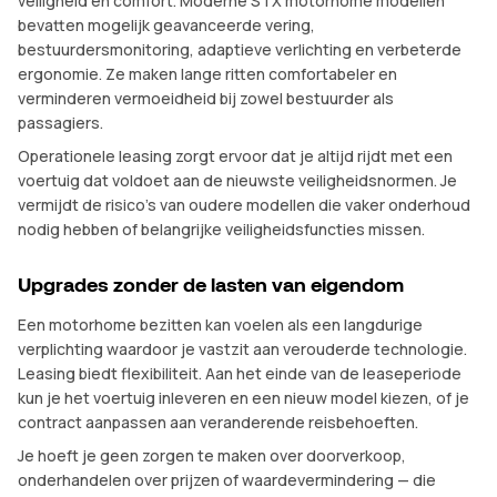
veiligheid en comfort. Moderne STX motorhome modellen
bevatten mogelijk geavanceerde vering,
bestuurdersmonitoring, adaptieve verlichting en verbeterde
ergonomie. Ze maken lange ritten comfortabeler en
verminderen vermoeidheid bij zowel bestuurder als
passagiers.
Operationele leasing zorgt ervoor dat je altijd rijdt met een
voertuig dat voldoet aan de nieuwste veiligheidsnormen. Je
vermijdt de risico’s van oudere modellen die vaker onderhoud
nodig hebben of belangrijke veiligheidsfuncties missen.
Upgrades zonder de lasten van eigendom
Een motorhome bezitten kan voelen als een langdurige
verplichting waardoor je vastzit aan verouderde technologie.
Leasing biedt flexibiliteit. Aan het einde van de leaseperiode
kun je het voertuig inleveren en een nieuw model kiezen, of je
contract aanpassen aan veranderende reisbehoeften.
Je hoeft je geen zorgen te maken over doorverkoop,
onderhandelen over prijzen of waardevermindering — die