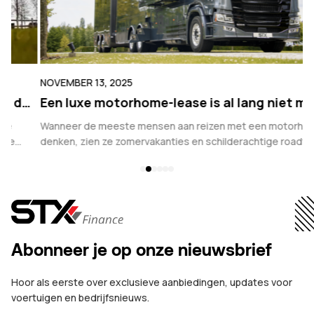
NOVEMBER 13, 2025
N
e
Een luxe motorhome-lease is al lang niet meer
T
alleen voor vakanties
P
Wanneer de meeste mensen aan reizen met een motorhome
L
denken, zien ze zomervakanties en schilderachtige roadtrips
n
voor zich. Maar de luxe motorhomes van vandaag zijn allang
vo
geen puur seizoensvoertuigen meer....
Abonneer je op onze nieuwsbrief
Hoor als eerste over exclusieve aanbiedingen, updates voor
voertuigen en bedrijfsnieuws.