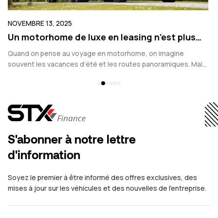
NOVEMBRE 07, 2025
 en leasing n’est plus
Conseils pour les longs 
s
chevaux
en motorhome, on imagine
Voyager sur de longues distance
et les routes panoramiques. Mais
consiste pas uniquement à aller d’u
jourd’hui ne sont plus seulement
s’agit d’assurer sécurité, confort 
S'abonner à notre lettre
d'information
Soyez le premier à être informé des offres exclusives, des
mises à jour sur les véhicules et des nouvelles de l'entreprise.