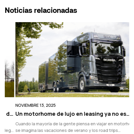
Noticias relacionadas
NOVIEMBRE 13, 2025
N
e
Un motorhome de lujo en leasing ya no es
C
solo para vacaciones
f
Cuando la mayoría de la gente piensa en viajar en motorhome,
Vi
ir
se imagina las vacaciones de verano y los road trips
de