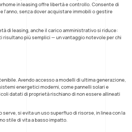
rhome in leasing offre libertà e controllo. Consente di
 l’anno, senza dover acquistare immobili o gestire
età di leasing, anche il carico amministrativo si riduce:
i risultano più semplici — un vantaggio notevole per chi
tenibile. Avendo accesso a modelli di ultima generazione,
 sistemi energetici moderni, come pannelli solari e
coli datati di proprietà rischiano di non essere allineati
erve, si evita un uso superfluo di risorse, in linea con la
o stile di vita a basso impatto.