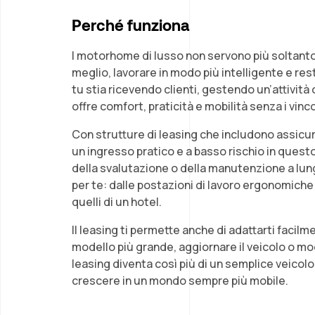
Perché funziona
I motorhome di lusso non servono più soltanto 
meglio, lavorare in modo più intelligente e re
tu stia ricevendo clienti, gestendo un’attività
offre comfort, praticità e mobilità senza i vinco
Con strutture di leasing che includono assicu
un ingresso pratico e a basso rischio in questo 
della svalutazione o della manutenzione a lun
per te: dalle postazioni di lavoro ergonomiche ai 
quelli di un hotel.
Il leasing ti permette anche di adattarti faci
modello più grande, aggiornare il veicolo o mod
leasing diventa così più di un semplice veicolo
crescere in un mondo sempre più mobile.