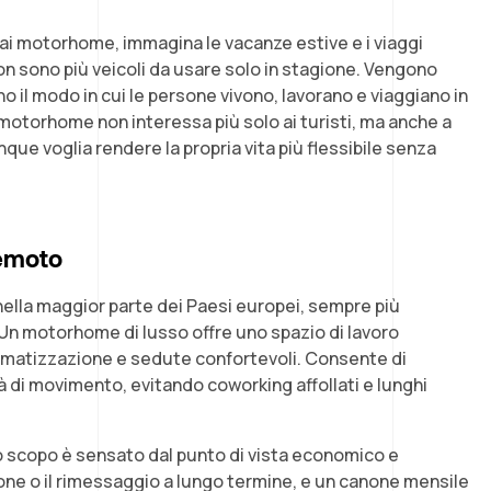
ai motorhome, immagina le vacanze estive e i viaggi
on sono più veicoli da usare solo in stagione. Vengono
no il modo in cui le persone vivono, lavorano e viaggiano in
 motorhome non interessa più solo ai turisti, ma anche a
nque voglia rendere la propria vita più flessibile senza
remoto
 nella maggior parte dei Paesi europei, sempre più
. Un motorhome di lusso offre uno spazio di lavoro
 climatizzazione e sedute confortevoli. Consente di
tà di movimento, evitando coworking affollati e lunghi
 scopo è sensato dal punto di vista economico e
ione o il rimessaggio a lungo termine, e un canone mensile