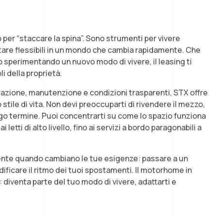
per “staccare la spina”. Sono strumenti per vivere
stare flessibili in un mondo che cambia rapidamente. Che
 o sperimentando un nuovo modo di vivere, il leasing ti
li della proprietà.
razione, manutenzione e condizioni trasparenti, STX offre
stile di vita. Non devi preoccuparti di rivendere il mezzo,
go termine. Puoi concentrarti su come lo spazio funziona
letti di alto livello, fino ai servizi a bordo paragonabili a
lmente quando cambiano le tue esigenze: passare a un
ificare il ritmo dei tuoi spostamenti. Il motorhome in
: diventa parte del tuo modo di vivere, adattarti e