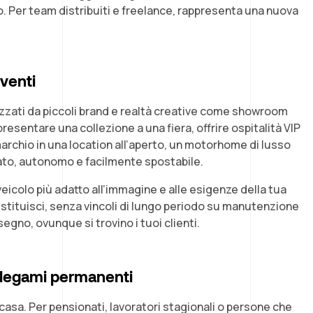
vo. Per team distribuiti e freelance, rappresenta una nuova
eventi
zati da piccoli brand e realtà creative come showroom
presentare una collezione a una fiera, offrire ospitalità VIP
archio in una location all’aperto, un motorhome di lusso
ato, autonomo e facilmente spostabile.
 veicolo più adatto all’immagine e alle esigenze della tua
o restituisci, senza vincoli di lungo periodo su manutenzione
 segno, ovunque si trovino i tuoi clienti.
a legami permanenti
casa. Per pensionati, lavoratori stagionali o persone che