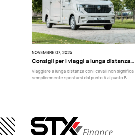
NOVEMBRE 07, 2025
egliere
Consigli per i viaggi a lunga distanza
con van per cavalli
 dell’idea di
Viaggiare a lunga distanza con i cavalli non significa
gliere il
semplicemente spostarsi dal punto A al punto B —
importanti.
significa garantire sicurezza, comfort e una
preparazione accurata in ogni fase. Che...