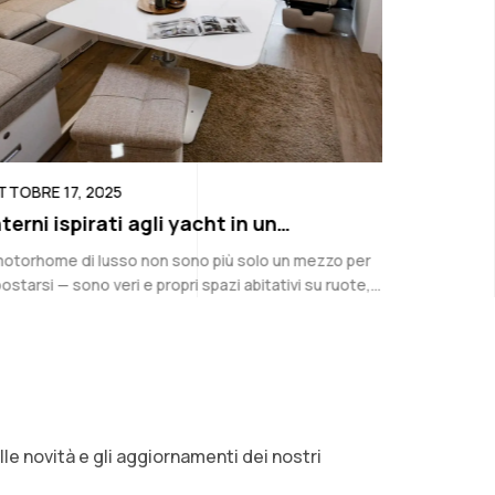
TOBRE 17, 2025
OTTOBRE 1
terni ispirati agli yacht in un
Leasing d
otorhome con finanziamento RV di
adatto a
motorhome di lusso non sono più solo un mezzo per
Per chiunqu
ussoPubblicato
amatori
ostarsi — sono veri e propri spazi abitativi su ruote,
trasporto af
paci di competere con residenze di alto livello e...
comodità: è
sicurezza e 
le novità e gli aggiornamenti dei nostri