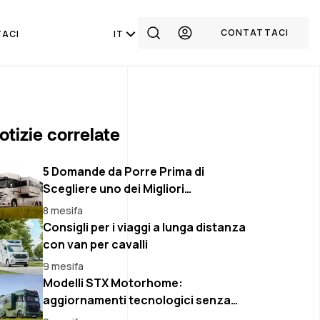
CONTATTACI
ACI
IT
otizie correlate
5 Domande da Porre Prima di
Scegliere uno dei Migliori
Rivenditori di Motorhome in Belgio
8 mesifa
Consigli per i viaggi a lunga distanza
con van per cavalli
9 mesifa
Modelli STX Motorhome:
aggiornamenti tecnologici senza
attese