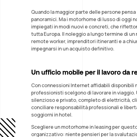
Quando la maggior parte delle persone pensa 
panoramici. Ma i motorhome di lusso di oggi n
impiegati in modi nuovi e concreti, che rifletto
tutta Europa. Il noleggio a lungo termine di un
remote worker, imprenditori itineranti e a chiu
impegnarsi in un acquisto definitivo.
Un ufficio mobile per il lavoro da 
Con connessioni Internet affidabili disponibili
professionisti scelgono di lavorare in viaggio
silenzioso e privato, completo di elettricità,
conciliare responsabilità professionali e liber
soggiorni in hotel.
Scegliere un motorhome in leasing per questo
organizzativo: niente pensieri per la svalutaz