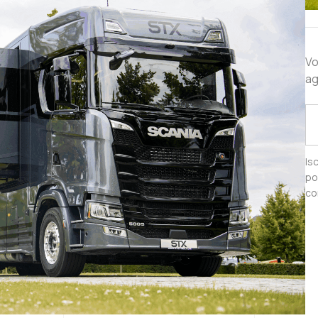
Vo
ag
Is
po
co