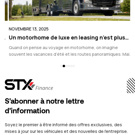
NOVEMBRE 13, 2025
N
s
Un motorhome de luxe en leasing n’est plus
C
réservé aux vacances
c
Quand on pense au voyage en motorhome, on imagine
Vo
souvent les vacances d’été et les routes panoramiques. Mais
co
s.
les motorhomes de luxe d’aujourd’hui ne sont plus seulement
s’
des véhicules saisonniers....
S'abonner à notre lettre
d'information
Soyez le premier à être informé des offres exclusives, des
mises à jour sur les véhicules et des nouvelles de l'entreprise.