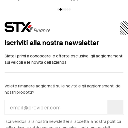
motorhome di lusso di oggi non sono più veicoli da usare...
ga
og
Iscriviti alla nostra newsletter
Siate i primi a conoscere le offerte esclusive, gli aggiornamenti
sui veicoli e le novità dell'azienda.
Volete rimanere aggiornati sulle novità e gli aggiornamenti dei
nostri prodotti?
Iscrivendosi alla nostra newsletter si accetta la nostra politica
sulla privacy e si riceveranno comunicazioni commerciali.