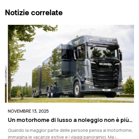
Notizie correlate
NOVEMBRE 13, 2025
N
Un motorhome di lusso a noleggio non è più
C
io
solo per le vacanze
p
re
Quando la maggior parte delle persone pensa ai motorhome,
Vi
immagina le vacanze estive e i viaggi panoramici. Ma i
se