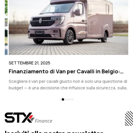
SETTEMBRE 21, 2025
S
Finanziamento di Van per Cavalli in Belgio:
S
Scegliere il Veicolo Giusto per le Esigenze dei
s
Scegliere il van per cavalli giusto non è solo una questione di
P
Tuoi Cavalli
r
budget — è una decisione che influisce sulla sicurezza, sulla
m
na
mobilità e sulle operazioni quotidiane della tua attività...
m
le
c